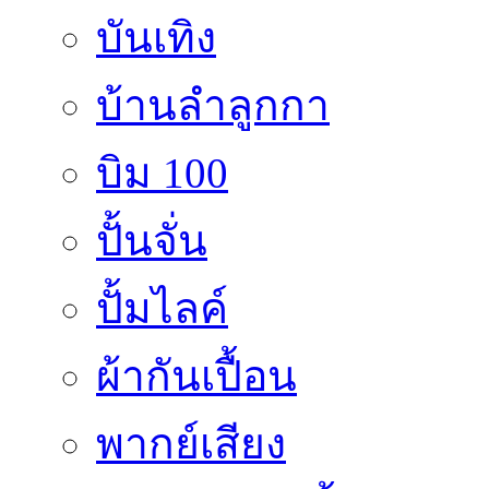
บันเทิง
บ้านลำลูกกา
บิม 100
ปั้นจั่น
ปั้มไลค์
ผ้ากันเปื้อน
พากย์เสียง