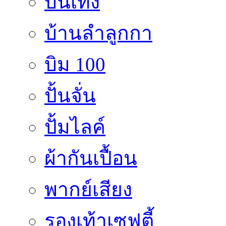
บันเทิง
บ้านลำลูกกา
บิม 100
ปั้นจั่น
ปั้มไลค์
ผ้ากันเปื้อน
พากย์เสียง
รองเท้าเซฟตี้