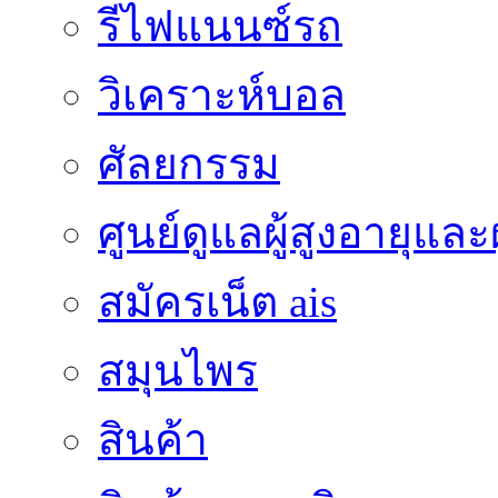
รีไฟแนนซ์รถ
วิเคราะห์บอล
ศัลยกรรม
ศูนย์ดูแลผู้สูงอายุและผ
สมัครเน็ต ais
สมุนไพร
สินค้า