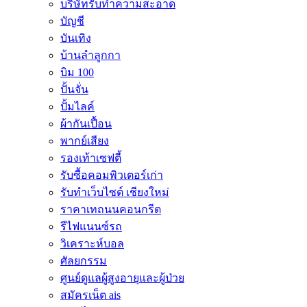
บริษัทรับทำความสะอาด
บัญชี
บันเทิง
บ้านลำลูกกา
บิม 100
ปั้นจั่น
ปั้มไลค์
ผ้ากันเปื้อน
พากย์เสียง
รองเท้าเซฟตี้
รับซื้อคอมพิวเตอร์เก่า
รับทำเว็บไซต์ เชียงใหม่
ราคาเทถนนคอนกรีต
รีไฟแนนซ์รถ
วิเคราะห์บอล
ศัลยกรรม
ศูนย์ดูแลผู้สูงอายุและผู้ป่วย
สมัครเน็ต ais