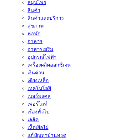
สมุนไพร
สินค้า
สินค้าและบริการ
สุขภาพ
หอพัก
อาหาร
อาหารเสริม
อุปกรณ์ไฟฟ้า
เครื่องผลิตออกซิเจน
เงินด่วน
เตียงเหล็ก
เทคโนโลยี
เบอร์มงคล
เพอร์ไลท์
เรื่องทั่วไป
เลสิค
เห็ดเยื่อไผ่
แก้ปัญหาบ้านทรุด