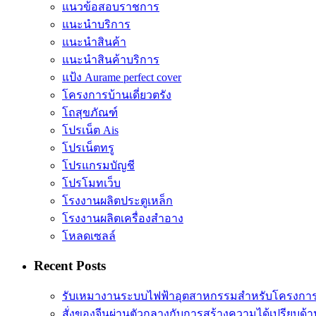
แนวข้อสอบราชการ
แนะนำบริการ
แนะนำสินค้า
แนะนำสินค้าบริการ
แป้ง Aurame perfect cover
โครงการบ้านเดี่ยวตรัง
โถสุขภัณฑ์
โปรเน็ต Ais
โปรเน็ตทรู
โปรแกรมบัญชี
โปรโมทเว็บ
โรงงานผลิตประตูเหล็ก
โรงงานผลิตเครื่องสำอาง
โหลดเซลล์
Recent Posts
รับเหมางานระบบไฟฟ้าอุตสาหกรรมสำหรับโครงการ
สั่งของจีนผ่านตัวกลางกับการสร้างความได้เปรียบด