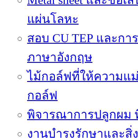
แผ่นโลหะ
สอบ CU TEP และกา
ภาษาอังกฤษ
ไม้กอล์ฟที่ให้ความแ
กอล์ฟ
พิจารณาการปลูกผม ที่
งานบำรุงรักษาและสิ่