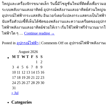
ใหญ่และเครื่องจักรขนาดเล็ก วันนี้มีโซลูชั่นใหม่ที่ติดตั้งเพื่
ระบบพลังงานแสงอาทิตย์ อุปกรณ์พลังงานแสงอาทิตย์ส่วนใหญ่จะจัด
อุปกรณ์ไฟฟ้ากระแสสลับ อินเวอร์เตอร์แปลงกระแสตรงเป็นไฟฟ้ากระแส
นับหรือตัวบ่งชี้ที่เห็นได้ชัดของพลังงานและความเครียดของอุ
ไฟฟ้าพลังงานแสงอาทิตย์ช่วยให้เรา เริ่มใช้ไฟฟ้าฟรีจำนวนมาก
ไฟฟ้าใด ๆ …
Continue reading
→
Posted in
อุปกรณ์ไฟฟ้า
|
Comments Off
on อุปกรณ์ไฟฟ้าพลังงานแ
August 2026
M
T
W
T
F
S
S
1
2
3
4
5
6
7
8
9
10
11
12
13
14
15
16
17
18
19
20
21
22
23
24
25
26
27
28
29
30
31
« Jul
Categories