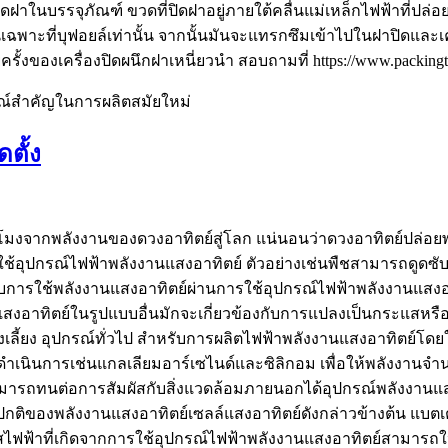
ฝาในบรรจุภัณฑ์ ขวดที่ปิดฝาอยู่ภายใต้คลื่นแม่เหล็กไฟฟ้าที่ปล
เฉพาะที่บุฟอยล์เท่านั้น จากนั้นมันจะแทรกซึมเข้าไปในฝาปิดและเค
้งของเครื่องปิดผนึกฝาเหนี่ยวนำ สอบถามที่ https://www.packing
รณ์สำคัญในการผลิตสมัยใหม่
ตั้ง
หนึ่งชั่วโมงจากพลังงานของดวงอาทิตย์สู่โลก แน่นอนว่าดวงอาทิตย์
ละชนิดใช้อุปกรณ์ไฟฟ้าพลังงานแสงอาทิตย์ ตัวอย่างเช่นพืชสามารถดูด
้องกับการใช้พลังงานแสงอาทิตย์ผ่านการใช้อุปกรณ์ไฟฟ้าพลังงานแสง
ทิตย์ในรูปแบบอื่นมักจะเกี่ยวข้องกับการแปลงเป็นกระแสหรือกระแ
บำรุงเลี้ยง อุปกรณ์ทั่วไป สำหรับการผลิตไฟฟ้าพลังงานแสงอาทิตย์
รดำเนินการเช่นแกลเลียมอาร์เซไนด์และซิลิกอม เพื่อให้พลังงานจ
งยืนสามารถทนต่อการสัมผัสกับสิ่งแวดล้อมภายนอกได้อุปกรณ์พลังงานแ
ปกติของพลังงานแสงอาทิตย์เซลล์แสงอาทิตย์ดังกล่าวข้างต้น แบตเตอรี
สไฟฟ้าที่เกิดจากการใช้อุปกรณ์ไฟฟ้าพลังงานแสงอาทิตย์สามารถใ