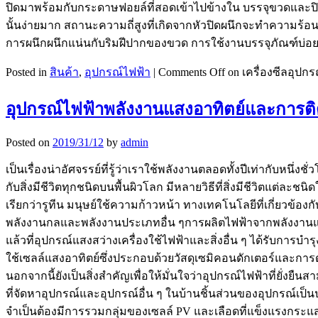
ปิดมาพร้อมกับกระดาษฟอยล์ที่สอดเข้าไปข้างใน บรรจุขวดและปิด
นั้นง่ายมาก สถานะความถี่สูงที่เกิดจากหัวปิดผนึกจะทำความร้อน
การผนึกผนึกแน่นกับริมฝีปากของขวด การใช้งานบรรจุภัณฑ์บ่อยครั
Posted in
สินค้า
,
อุปกรณ์ไฟฟ้า
|
Comments Off
on เครื่องซีลอุปก
อุปกรณ์ไฟฟ้าพลังงานแสงอาทิตย์และการติด
Posted on
2019/31/12
by
admin
เป็นเรื่องน่าอัศจรรย์ที่รู้ว่าเราใช้พลังงานตลอดทั้งปีเท่ากับ
กับสิ่งมีชีวิตทุกชนิดบนพื้นผิวโลก มีหลายวิธีที่สิ่งมีชีวิตแต่
เรียกว่ารูทีน มนุษย์ใช้ความก้าวหน้า ทางเทคโนโลยีที่เกี่ยวข
พลังงานกลและพลังงานประเภทอื่น ๆการผลิตไฟฟ้าจากพลังงานแสงอา
แล้วที่อุปกรณ์แสงสว่างเครื่องใช้ไฟฟ้าและสิ่งอื่น ๆ ได้รับการ
ใช้เซลล์แสงอาทิตย์ซึ่งประกอบด้วยวัสดุเซมิคอนดักเตอร์และกา
นอกจากนี้ยังเป็นสิ่งสำคัญเพื่อให้มั่นใจว่าอุปกรณ์ไฟฟ้าที่ยั่
ที่จัดหาอุปกรณ์และอุปกรณ์อื่น ๆ ในบ้านชิ้นส่วนของอุปกรณ์เป็น
จำเป็นต้องมีการรวมกลุ่มของเซลล์ PV และเลือดที่แข็งแรงกระแ