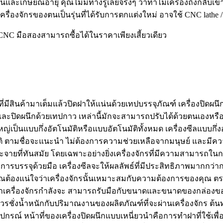
ร้านและเกษียณอายุ คุณไม่มีทางรู้เลยจริงๆ ว่าทำไมเครื่องถึงกลับเ
รื่องจักรของตนเป็นรุ่นที่ได้รับการตกแต่งใหม่ อาจใช้ CNC lathe 
ง CNC มือสองสามารถซื้อได้ในราคาเพียงเสี้ยวเดียว
องที่มีสินค้ามาเต็มแล้วปิดฝาให้แน่นด้วยเทปบรรจุภัณฑ์ เครื่องป
ลงและปิดผนึกด้วยเทปกาว เหล่านี้มักจะสามารถปรับได้ด้วยตนเองหรือโ
ญ่เป็นแบบกึ่งอัตโนมัติหรือแบบอัตโนมัติทั้งหมด เครื่องซีลแบบกึ่ง
ัติ ตามชื่อจะแนะนำ ไม่ต้องการความช่วยเหลือจากมนุษย์ และมีคว
ที่ทันสมัย ​​โดยเฉพาะอย่างยิ่งเครื่องจักรที่มีความสามารถในกา
ารบรรจุด้วยมือ เครื่องซีลจะให้ผลลัพธ์ที่มีประสิทธิภาพมากกว่าก
ักร คุณต้องแน่ใจว่าเครื่องจักรนั้นเหมาะสมกับความต้องการของ
่าเครื่องจักรกำลังจะ สามารถรับมือกับขนาดและขนาดของกล่องขอ
ิควรชั่งน้ำหนักกับปริมาณงานของผลิตภัณฑ์ที่จะผ่านเครื่องจักร ต้น
ุปกรณ์ หน้าที่ของเครื่องปิดผนึกแบบเหนี่ยวนำคือการทำฝาที่ใช้เ