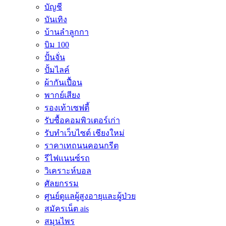
บัญชี
บันเทิง
บ้านลำลูกกา
บิม 100
ปั้นจั่น
ปั้มไลค์
ผ้ากันเปื้อน
พากย์เสียง
รองเท้าเซฟตี้
รับซื้อคอมพิวเตอร์เก่า
รับทำเว็บไซต์ เชียงใหม่
ราคาเทถนนคอนกรีต
รีไฟแนนซ์รถ
วิเคราะห์บอล
ศัลยกรรม
ศูนย์ดูแลผู้สูงอายุและผู้ป่วย
สมัครเน็ต ais
สมุนไพร