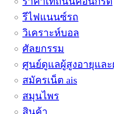
ราคาเทถนนคอนกรีต
รีไฟแนนซ์รถ
วิเคราะห์บอล
ศัลยกรรม
ศูนย์ดูแลผู้สูงอายุและผ
สมัครเน็ต ais
สมุนไพร
สินค้า