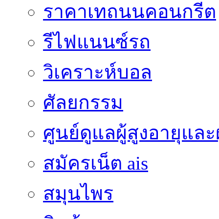
ราคาเทถนนคอนกรีต
รีไฟแนนซ์รถ
วิเคราะห์บอล
ศัลยกรรม
ศูนย์ดูแลผู้สูงอายุและผ
สมัครเน็ต ais
สมุนไพร