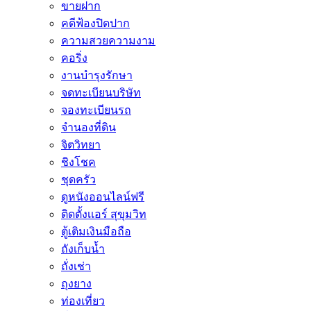
ขายฝาก
คดีฟ้องปิดปาก
ความสวยความงาม
คอริ่ง
งานบำรุงรักษา
จดทะเบียนบริษัท
จองทะเบียนรถ
จำนองที่ดิน
จิตวิทยา
ชิงโชค
ชุดครัว
ดูหนังออนไลน์ฟรี
ติดตั้งเเอร์ สุขุมวิท
ตู้เติมเงินมือถือ
ถังเก็บน้ำ
ถั่งเช่า
ถุงยาง
ท่องเที่ยว