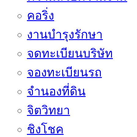
คอริ่ง
งานบำรุงรักษา
จดทะเบียนบริษัท
จองทะเบียนรถ
จำนองที่ดิน
จิตวิทยา
ชิงโชค