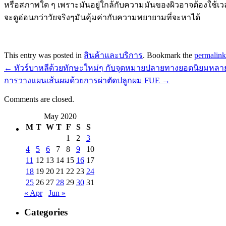
หรือสภาพใด ๆ เพราะมันอยู่ใกล้กับความมันของผิวอาจต้องใช้เวลา
จะดูอ่อนกว่าวัยจริงๆมันคุ้มค่ากับความพยายามที่จะหาได้
This entry was posted in
สินค้าและบริการ
. Bookmark the
permalink
←
ทัวร์บาหลีด้วยทักษะใหม่ๆ กับจุดหมายปลายทางยอดนิยมหลา
การวางแผนเส้นผมด้วยการผ่าตัดปลูกผม FUE
→
Comments are closed.
May 2020
M
T
W
T
F
S
S
1
2
3
4
5
6
7
8
9
10
11
12
13
14
15
16
17
18
19
20
21
22
23
24
25
26
27
28
29
30
31
« Apr
Jun »
Categories