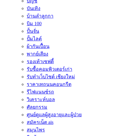
บัญชี
บันเทิง
บ้านลำลูกกา
บิม 100
ปั้นจั่น
ปั้มไลค์
ผ้ากันเปื้อน
พากย์เสียง
รองเท้าเซฟตี้
รับซื้อคอมพิวเตอร์เก่า
รับทำเว็บไซต์ เชียงใหม่
ราคาเทถนนคอนกรีต
รีไฟแนนซ์รถ
วิเคราะห์บอล
ศัลยกรรม
ศูนย์ดูแลผู้สูงอายุและผู้ป่วย
สมัครเน็ต ais
สมุนไพร