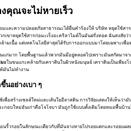
องคุณจะไม่หายเร็ว
้อมและความปลอดภัยสาธารณะได้ยื่นคำร้องให้ บริษัท หยุดใช้สาร
ให้พวกเขาหยุดใช้สารก่อมะเร็งอะคริลาไมด์ในมันฝรั่งทอด ฉันสงสัย
ละกล้ามเนื้อ แต่เทคโนโลยีล่าสุดได้รับการออกแบบมาโดยเฉพาะเพื่อค
่นแก่มาก โดยพื้นฐานแล้วพวกมันมีอยู่ตลอดไปเพราะมันสกัดมาจาก
ิมะ
ในขนแกะคล้ายกับเคราตินในผิวหนังมนุษย์ เคราตินเป็นเพียงโปร
ห้มันไม่ทำงาน
ขึ้นอย่างเบา ๆ
เพื่อสร้างเซลล์ใหม่และเส้นใยอีลาสติน การวิจัยแสดงให้เห็นว่าม
ารประกอบใหม่อันเก่าคือโจโจบา มันถูกใช้แบบดั้งเดิมโดยหมอพื้น
อนริ้วรอยในลักษณะเดียวกับที่มันจางหายไปรอยแตกและรอยแผลเป็น 