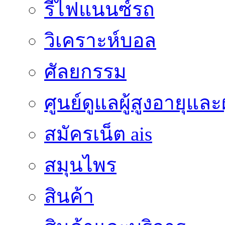
รีไฟแนนซ์รถ
วิเคราะห์บอล
ศัลยกรรม
ศูนย์ดูแลผู้สูงอายุและผ
สมัครเน็ต ais
สมุนไพร
สินค้า