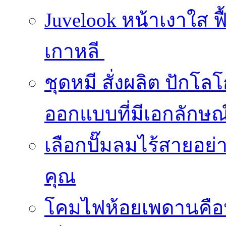
Juvelook หน้าเงาใส ฟื
เกาหลี
ชุดหมี สั่งผลิต ปักโล
ออกแบบที่มีเอกลักษณ
เลือกปั๊มลมไร้สายอย
คุณ
โคมไฟห้อยเพดานคือ