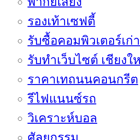
พากย์เสียง
รองเท้าเซฟตี้
รับซื้อคอมพิวเตอร์เก่า
รับทำเว็บไซต์ เชียงให
ราคาเทถนนคอนกรีต
รีไฟแนนซ์รถ
วิเคราะห์บอล
ศัลยกรรม