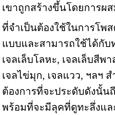
เขาถูกสร้างขึ้นโดยการผ
ที่จำเป็นต้องใช้ในการโพส
แบบและสามารถใช้ได้กับท
เจลเล็บโลหะ, เจลเล็บสีพาส
เจลไข่มุก, เจลแวว, ฯลฯ ส
ต้องการที่จะประดับดังนั้น
พร้อมที่จะมีลุคที่ดูทะลึ่