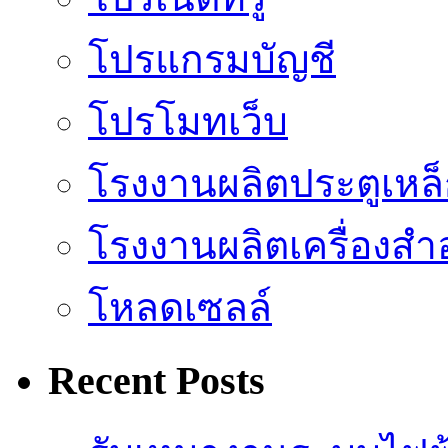
โปรแกรมบัญชี
โปรโมทเว็บ
โรงงานผลิตประตูเหล
โรงงานผลิตเครื่องสำ
โหลดเซลล์
Recent Posts