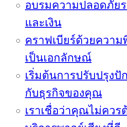
อบรมความปลอดภัยระ
และเงิน
คราฟเบียร์ด้วยความพ
เป็นเอกลักษณ์
เริ่มต้นการปรับปรุงป
กับธุรกิจของคุณ
เราเชื่อว่าคุณไม่ควรต