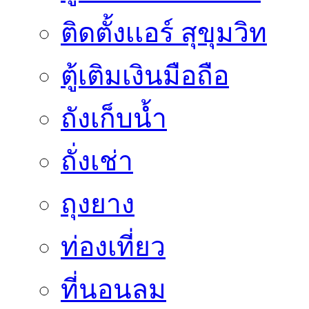
ติดตั้งเเอร์ สุขุมวิท
ตู้เติมเงินมือถือ
ถังเก็บน้ำ
ถั่งเช่า
ถุงยาง
ท่องเที่ยว
ที่นอนลม