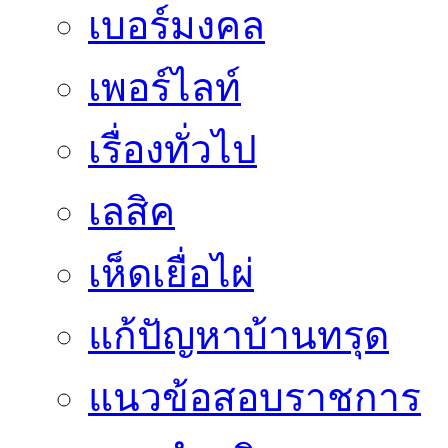
เบอร์มงคล
เพอร์ไลท์
เรื่องทั่วไป
เลสิค
เห็ดเยื่อไผ่
แก้ปัญหาบ้านทรุด
แนวข้อสอบราชการ