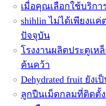
เมื่อคุณเลือกใช้บริ
shihlin ไม่ได้เพียง
ปัจจุบัน
โรงงานผลิตประตูเหล็
ค้นคว้า
Dehydrated fruit ยังเ
ลูกปืนเม็ดกลมที่ติดตั